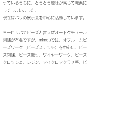
っているうちに、とうとう趣味が高じて職業に
してしまいました。
現在はパリの展示会を中心に活動しています。
ヨーロッパでビーズと言えばオートクチュール
刺繍が有名ですが、mimouでは、オフルームビ
ーズワーク（ビーズステッチ）を中心に、ビー
ズ刺繍、ビーズ織り、ワイヤーワーク、ビーズ
クロッシェ、レジン、マイクロマクラメ等、ビ
ーズジュエリーに纏わるありとあらゆる手法を
研究し、作品に取り入れています。
シードビーズをこよなく愛する私の作品を通じ
て、小さな小さなガラスの粒が織りなす光の世
界に、少しでもご興味を持っていただければ幸
いです。