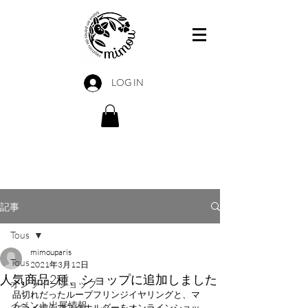
LOG IN
記事
Tous
mimouparis
Tous
2021年3月12日
人気商品2種、ショップに追加しました
オンラインショップ
品切れだったループフリンジイヤリングと、マ
イベント出展情報
クラメ編みマスクホルダーをオンラインショッ